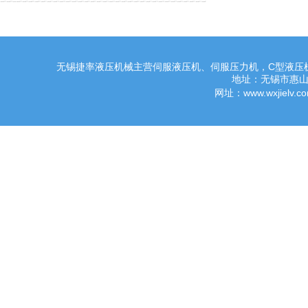
无锡捷率液压机械主营伺服液压机、伺服压力机，C型液压
地址：无锡市惠山区堰
网址：www.wxjielv.