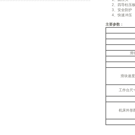
2、四导柱
3、安全防护
4、快速冲压
主要参数：
滑
滑块速度
工作台尺
机床外形