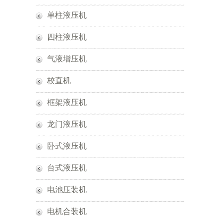
单柱液压机
四柱液压机
气液增压机
校直机
框架液压机
龙门液压机
卧式液压机
台式液压机
电池压装机
电机合装机