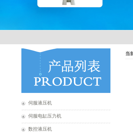
当
伺服液压机
伺服电缸压力机
数控液压机