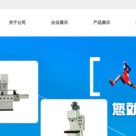
关于公司
企业展示
产品展示