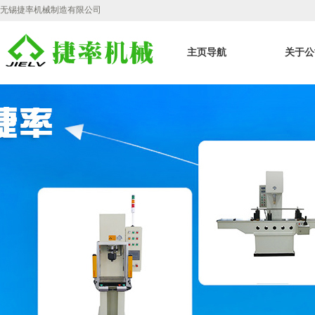
无锡捷率机械制造有限公司
主页导航
关于公