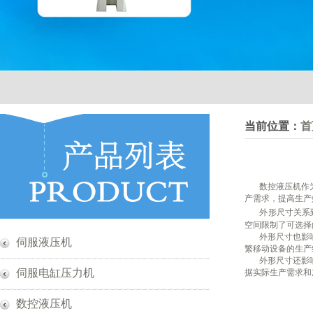
当前位置：
首
数控液压机作为
产需求，提高生产
外形尺寸关系
空间限制了可选择
外形尺寸也影响
伺服液压机
繁移动设备的生产
外形尺寸还影响
伺服电缸压力机
据实际生产需求和
数控液压机