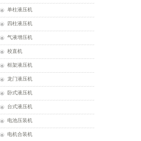
单柱液压机
四柱液压机
气液增压机
校直机
框架液压机
龙门液压机
卧式液压机
台式液压机
电池压装机
电机合装机