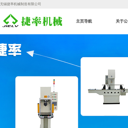
无锡捷率机械制造有限公司
主页导航
关于公