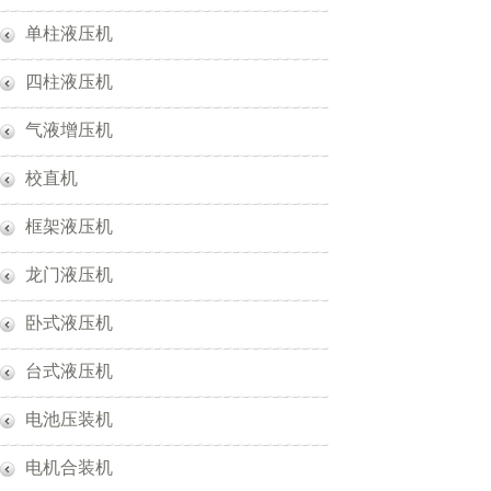
单柱液压机
四柱液压机
气液增压机
校直机
框架液压机
龙门液压机
卧式液压机
台式液压机
电池压装机
电机合装机