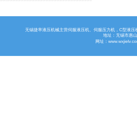
无锡捷率液压机械主营伺服液压机、伺服压力机，C型液压
地址：无锡市惠山区堰
网址：www.wxjielv.